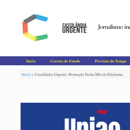
Skip
to
content
Início
Correio do Estado
Previsão do Tempo
Início
»
Cassilândia Urgente: Promoção Fecha Mês da Edyfarma