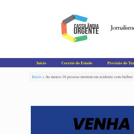
Skip
to
content
Início
Correio do Estado
Previsão do T
Início
»
Ao menos 16 pessoas morrem em acidente com ônibus