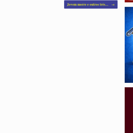
Jovem morre e outros três…
→