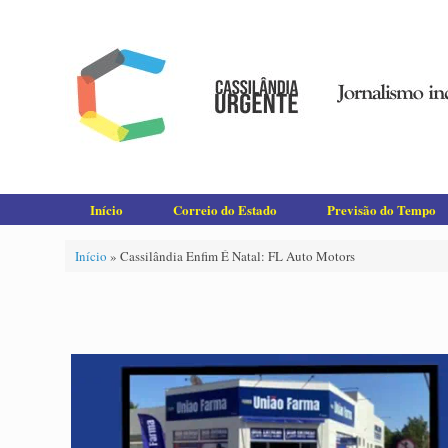
Skip
to
content
Início
Correio do Estado
Previsão do Tempo
Início
»
Cassilândia Enfim É Natal: FL Auto Motors