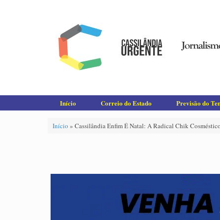
Skip
to
content
Início
Correio do Estado
Previsão do T
Início
»
Cassilândia Enfim É Natal: A Radical Chik Cosméstic