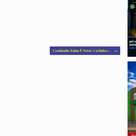
Cassilândia Enfim É Natal: Carlinhos…
→