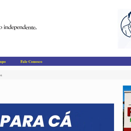
empo
Fale Conosco
os