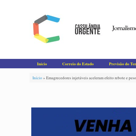
Skip
to
content
Início
Correio do Estado
Previsão do T
Início
»
Emagrecedores injetáveis aceleram efeito rebote e peso