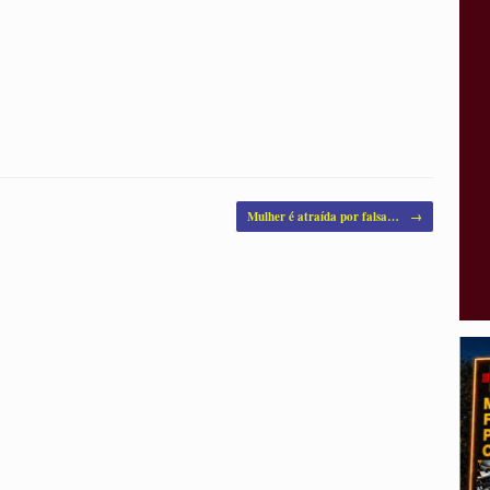
Mulher é atraída por falsa…
→