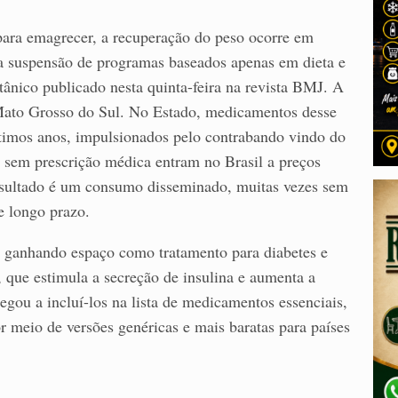
ara emagrecer, a recuperação do peso ocorre em
 a suspensão de programas baseados apenas em dieta e
tânico publicado nesta quinta-feira na revista BMJ. A
ato Grosso do Sul. No Estado, medicamentos desse
ltimos anos, impulsionados pelo contrabando vindo do
s sem prescrição médica entram no Brasil a preços
resultado é um consumo disseminado, muitas vezes sem
 longo prazo.
m ganhando espaço como tratamento para diabetes e
que estimula a secreção de insulina e aumenta a
ou a incluí-los na lista de medicamentos essenciais,
r meio de versões genéricas e mais baratas para países