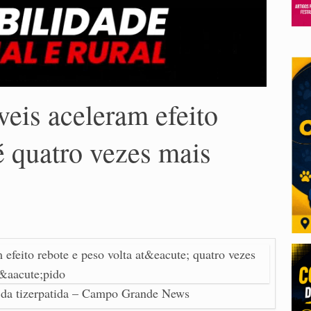
eis aceleram efeito
té quatro vezes mais
o da tizerpatida – Campo Grande News