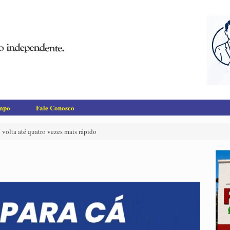
empo
Fale Conosco
 volta até quatro vezes mais rápido