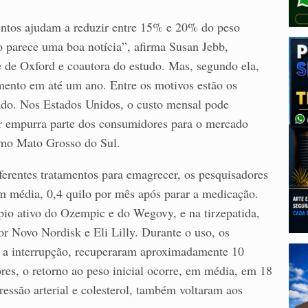
entos ajudam a reduzir entre 15% e 20% do peso
 parece uma boa notícia”, afirma Susan Jebb,
e de Oxford e coautora do estudo. Mas, segundo ela,
mento em até um ano. Entre os motivos estão os
vado. Nos Estados Unidos, o custo mensal pode
lor empurra parte dos consumidores para o mercado
como Mato Grosso do Sul.
iferentes tratamentos para emagrecer, os pesquisadores
m média, 0,4 quilo por mês após parar a medicação.
pio ativo do Ozempic e do Wegovy, e na tirzepatida,
 Novo Nordisk e Eli Lilly. Durante o uso, os
s a interrupção, recuperaram aproximadamente 10
res, o retorno ao peso inicial ocorre, em média, em 18
essão arterial e colesterol, também voltaram aos