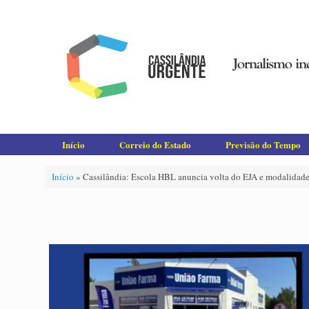
Skip
to
content
Início
Correio do Estado
Previsão do Tempo
Início
»
Cassilândia: Escola HBL anuncia volta do EJA e modalidade