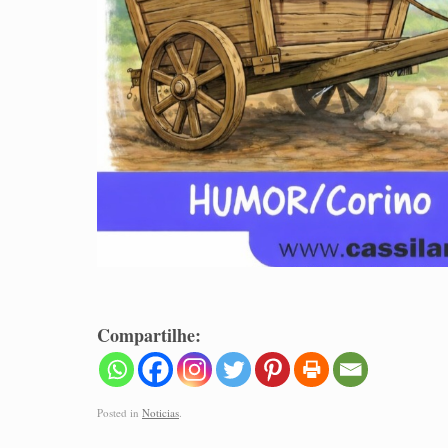
Compartilhe:
Posted in
Noticias
.