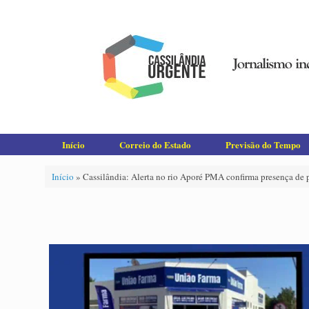
Skip
to
content
Início
Correio do Estado
Previsão do Tempo
Início
»
Cassilândia: Alerta no rio Aporé PMA confirma presença de p