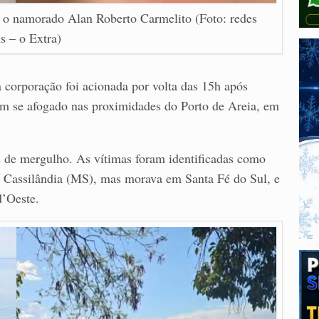
 o namorado Alan Roberto Carmelito (Foto: redes
is – o Extra)
corporação foi acionada por volta das 15h após
m se afogado nas proximidades do Porto de Areia, em
s de mergulho. As vítimas foram identificadas como
e Cassilândia (MS), mas morava em Santa Fé do Sul, e
d’Oeste.