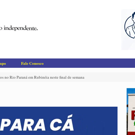
empo
Fale Conosco
os no Rio Paraná em Rubinéia neste final de semana