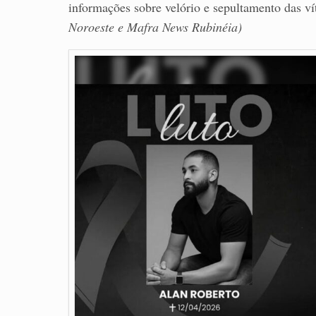
informações sobre velório e sepultamento das v
Noroeste e Mafra News Rubinéia)