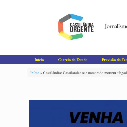
Skip
to
content
Início
Correio do Estado
Previsão do T
Início
»
Cassilândia: Cassilandense e namorado morrem afogad