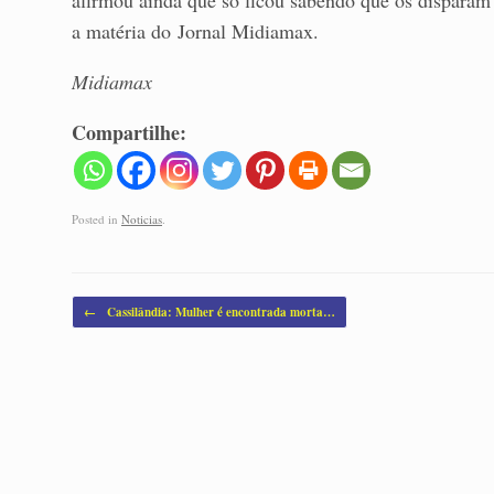
afirmou ainda que só ficou sabendo que os disparam 
a matéria do Jornal Midiamax.
Midiamax
Compartilhe:
Posted in
Noticias
.
Post navigation
←
Cassilândia: Mulher é encontrada morta…