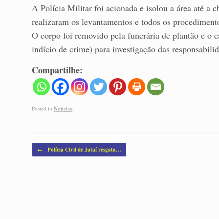
A Polícia Militar foi acionada e isolou a área até a 
realizaram os levantamentos e todos os procediment
O corpo foi removido pela funerária de plantão e o c
indício de crime) para investigação das responsabili
Compartilhe:
Posted in
Noticias
.
Post navigation
←
Polícia Civil de Jataí resgata…