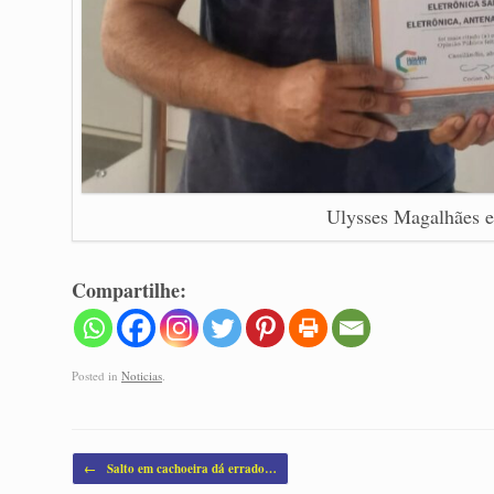
Ulysses Magalhães e
Compartilhe:
Posted in
Noticias
.
Post navigation
←
Salto em cachoeira dá errado…