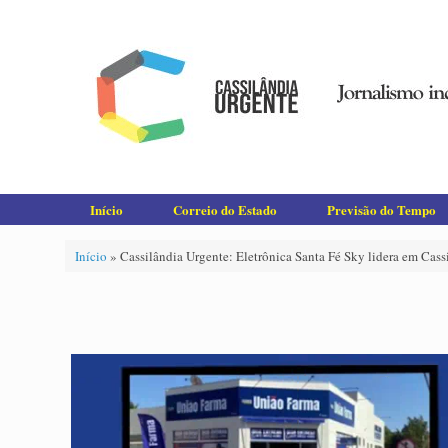
Skip
to
content
Início
Correio do Estado
Previsão do Tempo
Início
»
Cassilândia Urgente: Eletrônica Santa Fé Sky lidera em Cass