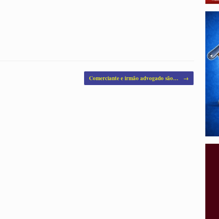
Comerciante e irmão advogado são…
→