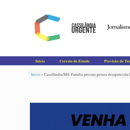
Skip
to
content
Início
Correio do Estado
Previsão do T
Início
»
Cassilândia/MS: Família procura pessoa desaparecida 