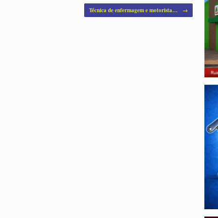
Técnica de enfermagem e motorista…
→