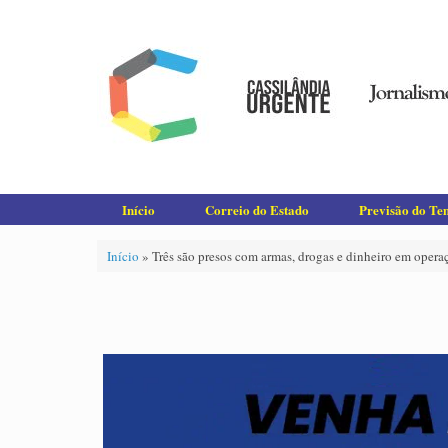
Skip
to
content
Início
Correio do Estado
Previsão do T
Início
»
Três são presos com armas, drogas e dinheiro em opera