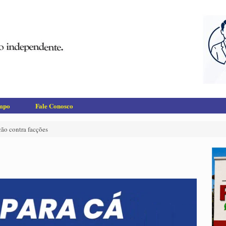
empo
Fale Conosco
ção contra facções