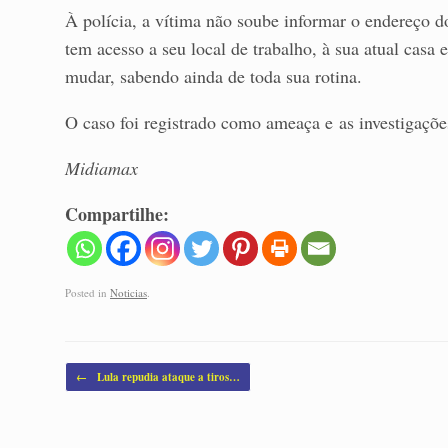
À polícia, a vítima não soube informar o endereço 
tem acesso a seu local de trabalho, à sua atual casa
mudar, sabendo ainda de toda sua rotina.
O caso foi registrado como ameaça e as investigaçõ
Midiamax
Compartilhe:
Posted in
Noticias
.
Post navigation
←
Lula repudia ataque a tiros…