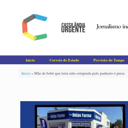
Skip
to
content
Início
Correio do Estado
Previsão do Tempo
Início
»
Mãe de bebê que teria sido estuprada pelo padrasto é presa