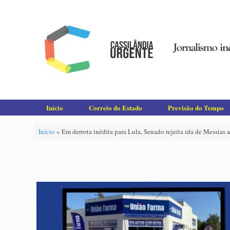
Skip
to
content
Início
Correio do Estado
Previsão do Tempo
Início
»
Em derrota inédita para Lula, Senado rejeita ida de Messias 