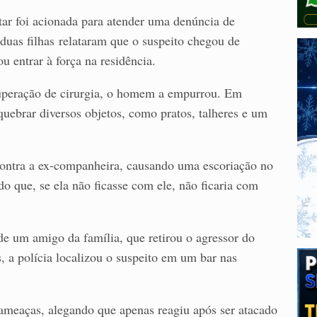
tar foi acionada para atender uma denúncia de
duas filhas relataram que o suspeito chegou de
u entrar à força na residência.
cuperação de cirurgia, o homem a empurrou. Em
quebrar diversos objetos, como pratos, talheres e um
contra a ex-companheira, causando uma escoriação no
o que, se ela não ficasse com ele, não ficaria com
 de um amigo da família, que retirou o agressor do
 a polícia localizou o suspeito em um bar nas
ameaças, alegando que apenas reagiu após ser atacado