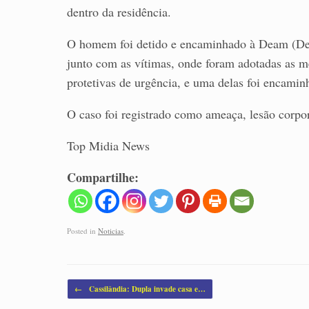
dentro da residência.
O homem foi detido e encaminhado à Deam (Del
junto com as vítimas, onde foram adotadas as m
protetivas de urgência, e uma delas foi encamin
O caso foi registrado como ameaça, lesão corpor
Top Midia News
Compartilhe:
Posted in
Noticias
.
Post navigation
←
Cassilândia: Dupla invade casa e…