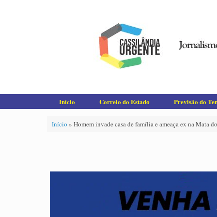
Skip
to
content
Início
Correio do Estado
Previsão do T
Início
»
Homem invade casa de família e ameaça ex na Mata do