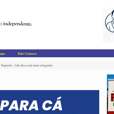
empo
Fale Conosco
 Segredo: ‘não fica com mais ninguém