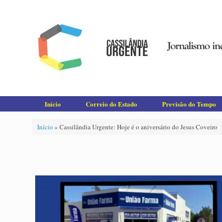
Skip
to
content
Início
Correio do Estado
Previsão do Tempo
Início
»
Cassilândia Urgente: Hoje é o aniversário do Jesus Coveiro