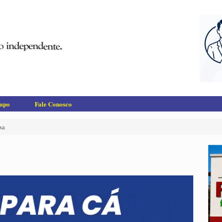
empo
Fale Conosco
sa