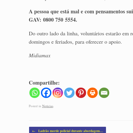
A pessoa que está mal e com pensamentos suic
GAV:
0800 750 5554.
Do outro lado da linha, voluntários estarão em r
domingos e feriados, para oferecer o apoio.
Midiamax
Compartilhe:
Posted in
Noticias
.
Post navigation
←
Ladrão morde policial durante abordagem…