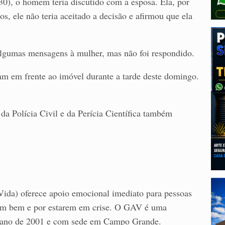
0), o homem teria discutido com a esposa. Ela, por
os, ele não teria aceitado a decisão e afirmou que ela
algumas mensagens à mulher, mas não foi respondido.
am em frente ao imóvel durante a tarde deste domingo.
da Polícia Civil e da Perícia Científica também
a) oferece apoio emocional imediato para pessoas
irem bem e por estarem em crise. O GAV é uma
 no ano de 2001 e com sede em Campo Grande.