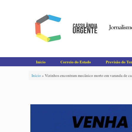
Skip
to
content
Início
Correio do Estado
Previsão do T
Início
»
Vizinhos encontram mecânico morto em varanda de ca