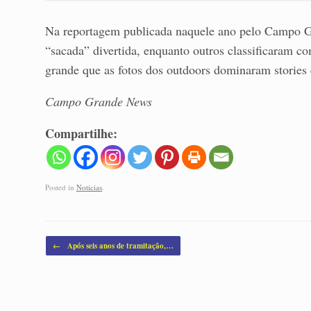
Na reportagem publicada naquele ano pelo Campo G
“sacada” divertida, enquanto outros classificaram co
grande que as fotos dos outdoors dominaram stories
Campo Grande News
Compartilhe:
Posted in
Noticias
.
Post navigation
←
Após seis anos de tramitação,…