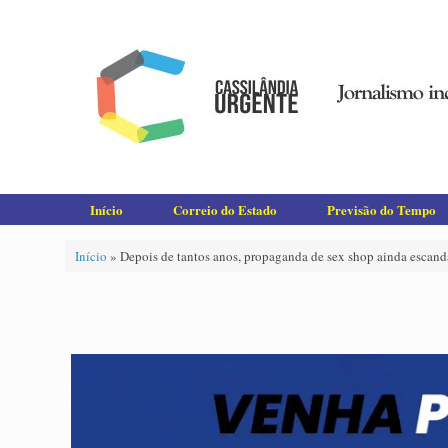
Skip
to
content
Início
Correio do Estado
Previsão do Tempo
Início
»
Depois de tantos anos, propaganda de sex shop ainda escand