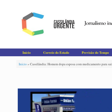
Skip
to
content
Início
Correio do Estado
Previsão do Tempo
Início
»
Cassilândia: Homem dopa esposa com medicamento para sair 