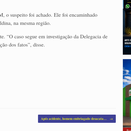
M, o suspeito foi achado. Ele foi encaminhado
ldina, na mesma região.
nte. “O caso segue em investigação da Delegacia de
ção dos fatos”, disse.
Após acidente, homem embriagado desacata…
→