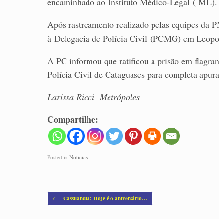
encaminhado ao Instituto Médico-Legal (IML).
Após rastreamento realizado pelas equipes da P
à Delegacia de Polícia Civil (PCMG) em Leopo
A PC informou que ratificou a prisão em flagra
Polícia Civil de Cataguases para completa apura
Larissa Ricci
Metrópoles
Compartilhe:
Posted in
Noticias
.
Post navigation
←
Cassilândia: Hoje é o aniversário…