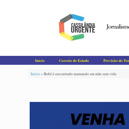
Skip
to
content
Início
Correio do Estado
Previsão do T
Início
»
Bebê é encontrado mamando em mãe sem vida