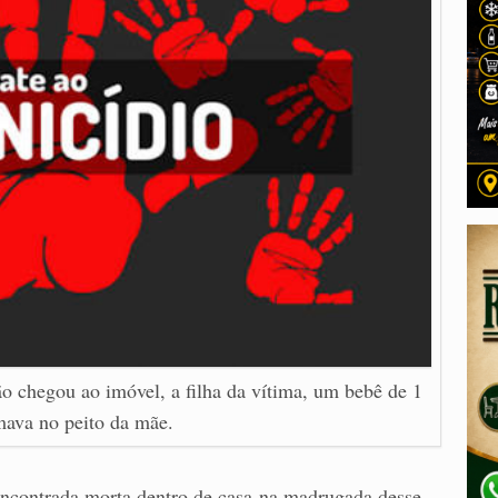
ão chegou ao imóvel, a filha da vítima, um bebê de 1
ava no peito da mãe.
ncontrada morta dentro de casa na madrugada desse