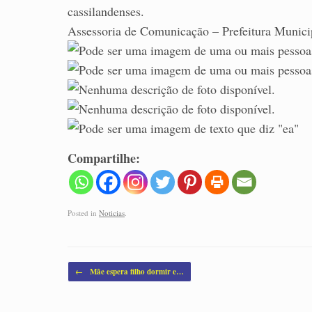
cassilandenses.
Assessoria de Comunicação – Prefeitura Munici
Compartilhe:
Posted in
Noticias
.
Post navigation
←
Mãe espera filho dormir e…