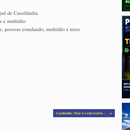
pal de Cassilândia
Cassilândia: Hoje é o aniversário…
→