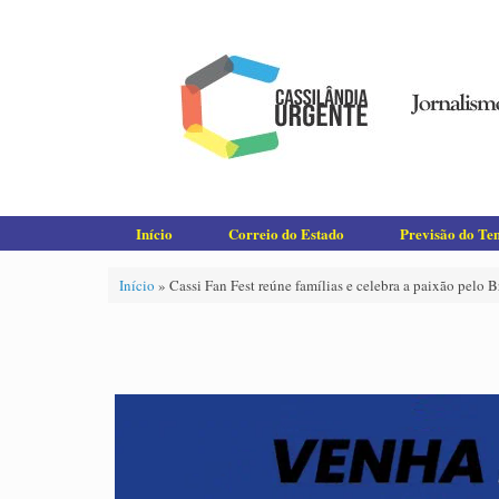
Skip
to
content
Início
Correio do Estado
Previsão do T
Início
»
Cassi Fan Fest reúne famílias e celebra a paixão pelo