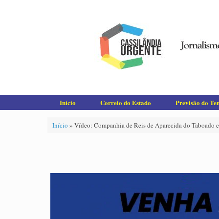
Skip
to
content
Início
Correio do Estado
Previsão do T
Início
»
Vídeo: Companhia de Reis de Aparecida do Taboado 