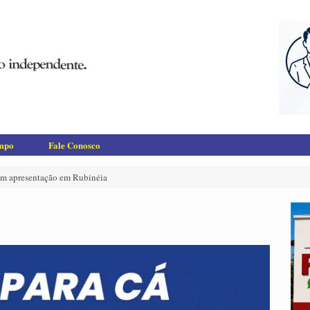
empo
Fale Conosco
em apresentação em Rubinéia