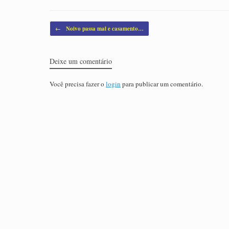
Post navigation
←
Noivo passa mal e casamento…
Deixe um comentário
Você precisa fazer o
login
para publicar um comentário.