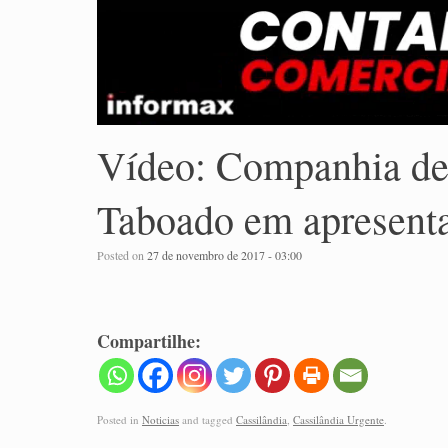
Vídeo: Companhia de
Taboado em apresent
Posted on
27 de novembro de 2017 - 03:00
Compartilhe:
Posted in
Noticias
and tagged
Cassilândia
,
Cassilândia Urgente
.