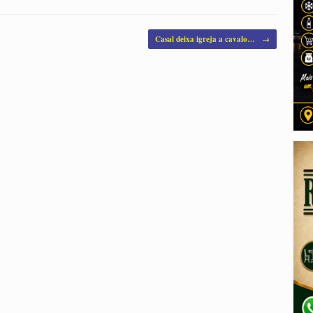
Casal deixa igreja a cavalo…
→