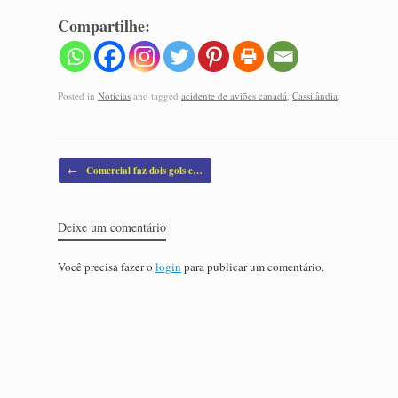
Compartilhe:
Posted in
Noticias
and tagged
acidente de aviões canadá
,
Cassilândia
.
Post navigation
←
Comercial faz dois gols e…
Deixe um comentário
Você precisa fazer o
login
para publicar um comentário.