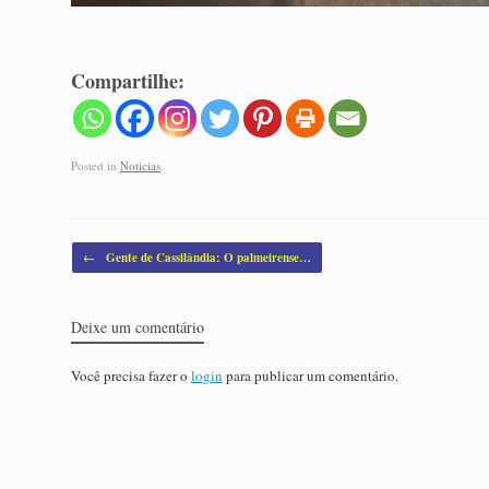
Compartilhe:
Posted in
Noticias
.
Post navigation
←
Gente de Cassilândia: O palmeirense…
Deixe um comentário
Você precisa fazer o
login
para publicar um comentário.