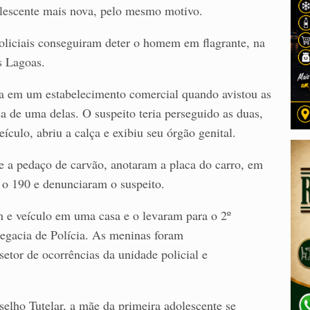
olescente mais nova, pelo mesmo motivo.
 policiais conseguiram deter o homem em flagrante, na
s Lagoas.
ava em um estabelecimento comercial quando avistou as
 de uma delas. O suspeito teria perseguido as duas,
ículo, abriu a calça e exibiu seu órgão genital.
e a pedaço de carvão, anotaram a placa do carro, em
 o 190 e denunciaram o suspeito.
 e veículo em uma casa e o levaram para o 2º
legacia de Polícia. As meninas foram
etor de ocorrências da unidade policial e
elho Tutelar, a mãe da primeira adolescente se