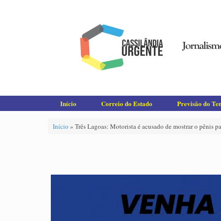
Skip
to
content
Início
Correio do Estado
Previsão do T
Início
»
Três Lagoas: Motorista é acusado de mostrar o pênis pa