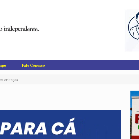
empo
Fale Conosco
ra crianças