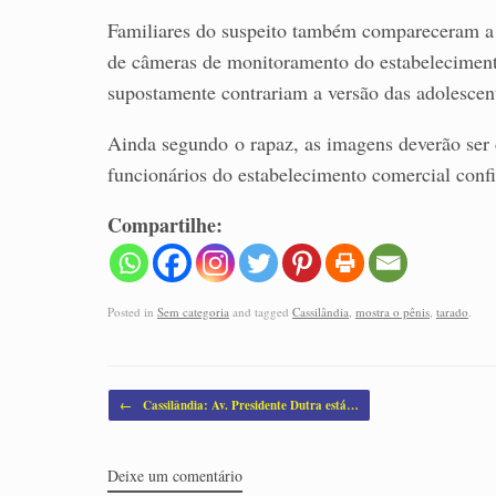
Familiares do suspeito também compareceram a 
de câmeras de monitoramento do estabelecimento
supostamente contrariam a versão das adolescent
Ainda segundo o rapaz, as imagens deverão ser
funcionários do estabelecimento comercial conf
Compartilhe:
Posted in
Sem categoria
and tagged
Cassilândia
,
mostra o pênis
,
tarado
.
Post navigation
←
Cassilândia: Av. Presidente Dutra está…
Deixe um comentário