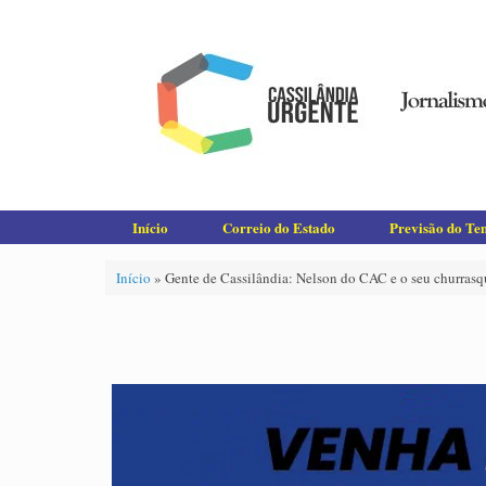
Skip
to
content
Início
Correio do Estado
Previsão do T
Início
»
Gente de Cassilândia: Nelson do CAC e o seu churrasq