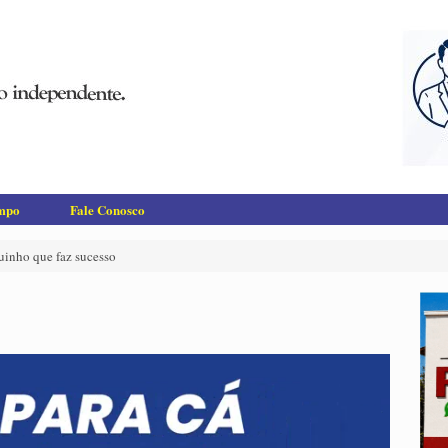
empo
Fale Conosco
uinho que faz sucesso