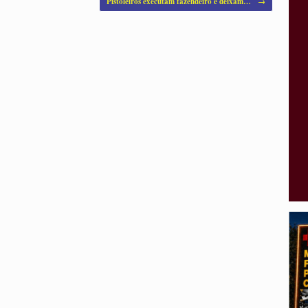
Pistoleiros executam fazendeiro e deixam…
→