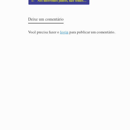
←
Nós morremos juntos, não temos…
Deixe um comentário
Você precisa fazer o
login
para publicar um comentário.