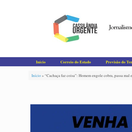
Skip
to
content
Início
Correio do Estado
Previsão do T
Início
»
“Cachaça faz coisa”: Homem engole cobra, passa mal 