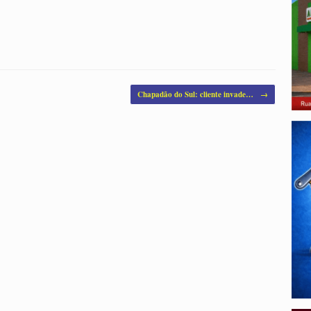
Chapadão do Sul: cliente invade…
→