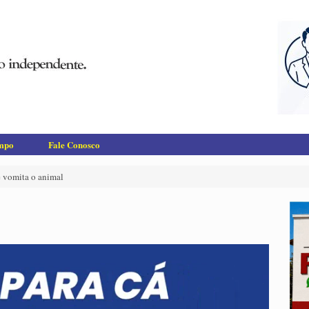
empo
Fale Conosco
e vomita o animal