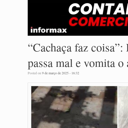
“Cachaça faz coisa”:
passa mal e vomita o
Posted on
9 de março de 2025 - 16:32