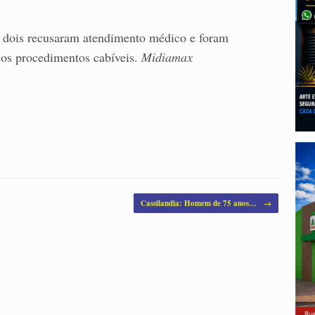
Os dois recusaram atendimento médico e foram
 os procedimentos cabíveis.
Midiamax
Cassilandia: Homem de 75 anos…
→