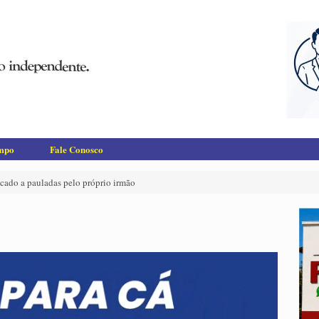
empo
Fale Conosco
ado a pauladas pelo próprio irmão