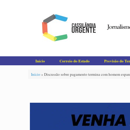
Skip
to
content
Início
Correio do Estado
Previsão do T
Início
»
Discussão sobre pagamento termina com homem espanc