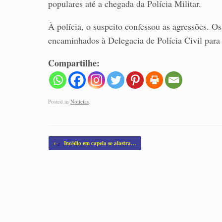
populares até a chegada da Polícia Militar.
À polícia, o suspeito confessou as agressões. 
encaminhados à Delegacia de Polícia Civil para
Compartilhe:
Posted in
Noticias
.
Post navigation
←
Incêdio em capela se alastra…