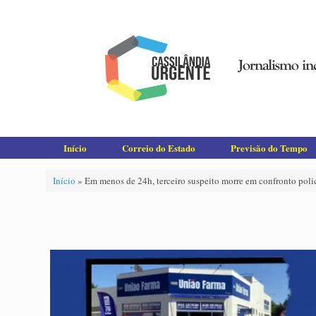
Skip
to
content
Início
Correio do Estado
Previsão do Tempo
Início
»
Em menos de 24h, terceiro suspeito morre em confronto polic