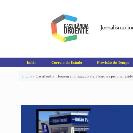
Skip
to
content
Início
Correio do Estado
Previsão do Tempo
Início
»
Cassilândia: Homem embriagado ateia fogo na própria resid