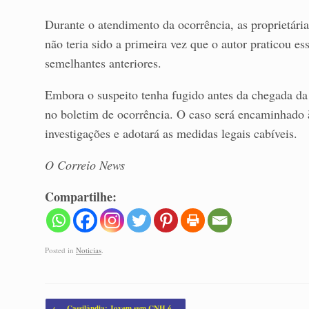
Durante o atendimento da ocorrência, as proprietária
não teria sido a primeira vez que o autor praticou es
semelhantes anteriores.
Embora o suspeito tenha fugido antes da chegada da P
no boletim de ocorrência. O caso será encaminhado à
investigações e adotará as medidas legais cabíveis.
O Correio News
Compartilhe:
Posted in
Noticias
.
Post navigation
←
Cassilândia: Jovem sem CNH é…